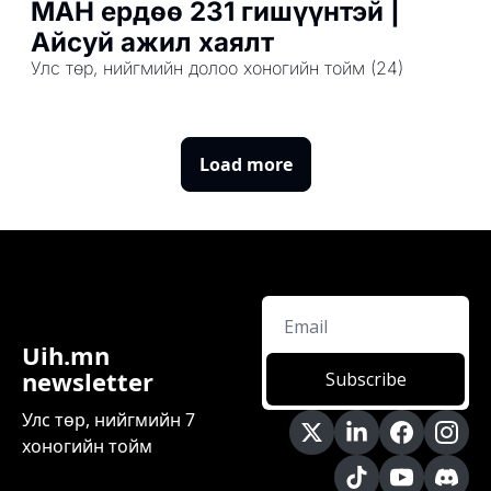
МАН ердөө 231 гишүүнтэй | 
Айсуй ажил хаялт
Улс төр, нийгмийн долоо хоногийн тойм (24)
Load more
Uih.mn 
newsletter
Subscribe
Улс төр, нийгмийн 7 
хоногийн тойм