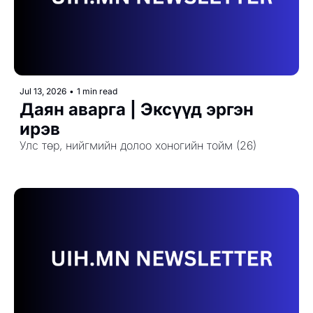
Jul 13, 2026
•
1 min read
Даян аварга | Эксүүд эргэн 
ирэв
Улс төр, нийгмийн долоо хоногийн тойм (26)